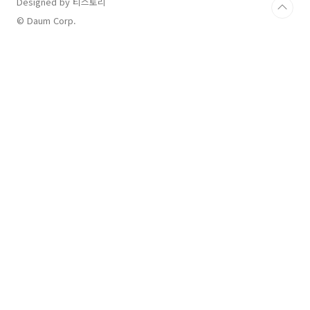
Designed by 티스토리
© Daum Corp.